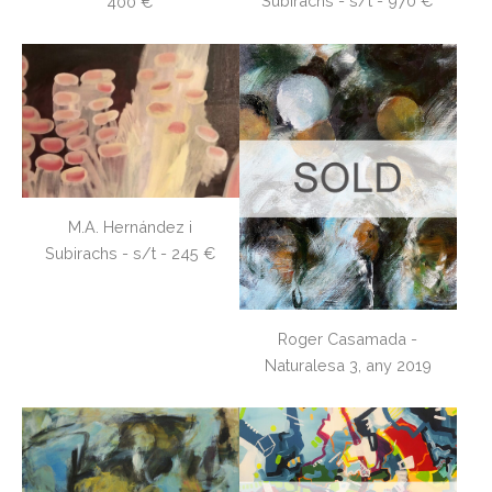
Subirachs - s/t - 970 €
400 €
M.A. Hernández i
Subirachs - s/t - 245 €
Roger Casamada -
Naturalesa 3, any 2019