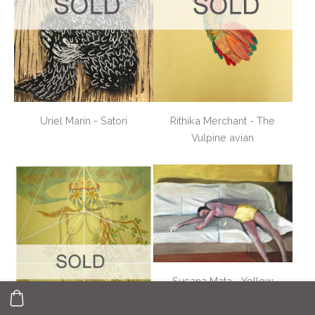
Uriel Marín - Satori
Rithika Merchant - The
Vulpine avian
Susana Mata - Yellow
shorts - 360 €