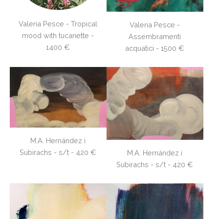
Valeria Pesce - Tropical
Valeria Pesce -
mood with tucanette -
Assembramenti
1400 €
acquatici - 1500 €
​M.A. Hernández i
Subirachs​ - s/t - 420 €
​M.A. Hernández i
Subirachs​ - s/t - 420 €