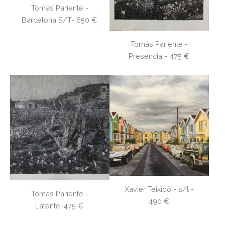
Tomás Pariente -
Barcelona S/T- 650 €
Tomás Pariente -
Presencia - 475 €
Xavier Teixidó - s/t -
Tomás Pariente -
490 €
Latente-475 €