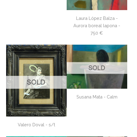
Laura López Balza -
Aurora boreal lapona -
750 €
Susana Mata - Calm
Valero Doval - s/t