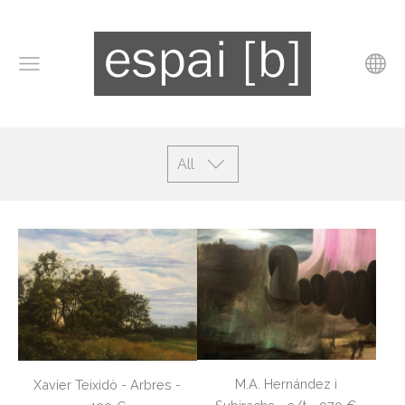
All
M.A. Hernández i
Xavier Teixidò - Arbres -