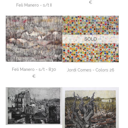
€
Feli Manero - s/t II
Feli Manero - s/t - 830
Jordi Comes - Colors 26
€