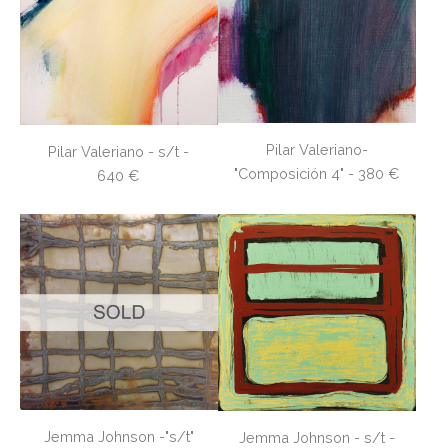
Pilar Valeriano-
Pilar Valeriano - s/t -
"Composición 4" - 380 €
640 €
Jemma Johnson -"s/t"
Jemma Johnson - s/t -