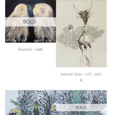
Boesmi - Faith
keman Quiu - s/t - 400
€