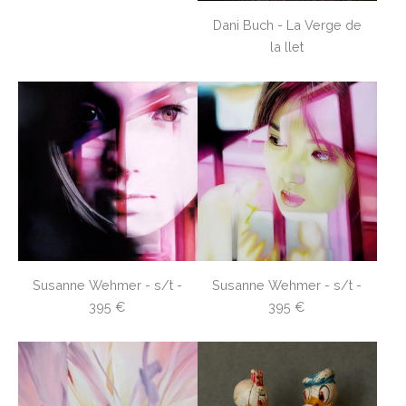
Dani Buch - La Verge de
la llet
Susanne Wehmer - s/t -
Susanne Wehmer - s/t -
395 €
395 €