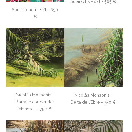
Subirachs - s/t - 565 €
Sònia Toneu - s/t - 650
€
Nicolàs Monsonís -
Nicolàs Monsonís -
Barranc d´Algendar,
Delta de l´Ebre - 750 €
Menorca - 750 €