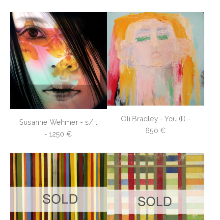
Oli Bradley - You (II) -
Susanne Wehmer - s/ t
650 €
- 1250 €