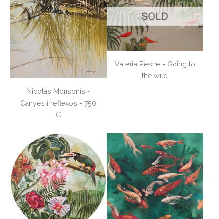
Valeria Pesce - Going to
the wild
Nicolàs Monsonís -
Canyes i reflexos - 750
€