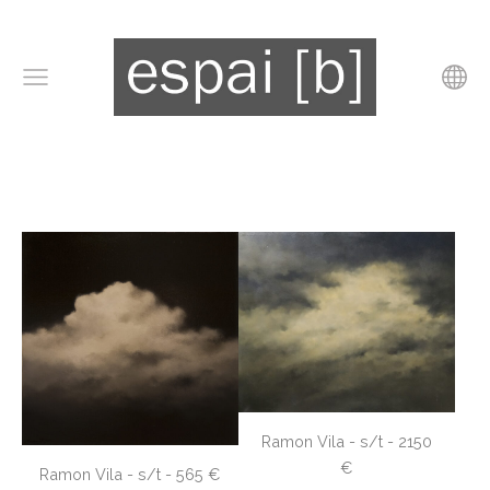
Ramon Vila - s/t - 2150
€
Ramon Vila - s/t - 565 €