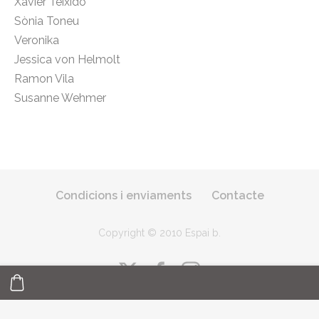
Xavier Teixidó
Sònia Toneu
Veronika
Jessica von Helmolt
Ramon Vila
Susanne Wehmer
Condicions i enviaments
Contacte
Copyright © 2010 Espai b
.