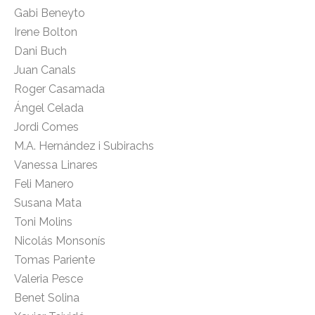
Gabi Beneyto
Irene Bolton
Dani Buch
Juan Canals
Roger Casamada
Ángel Celada
Jordi Comes
M.A. Hernández i Subirachs
Vanessa Linares
Feli Manero
Susana Mata
Toni Molins
Nicolás Monsonís
Tomas Pariente
Valeria Pesce
Benet Solina