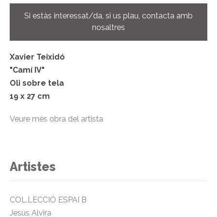
Si estàs interessat/da, si us plau, contacta amb
nosaltres
Xavier Teixidó
"Camí IV"
Oli sobre tela
19 x 27 cm
Veure més obra del artista
Artistes
COL.LECCIÓ ESPAI B
Jesús Alvira