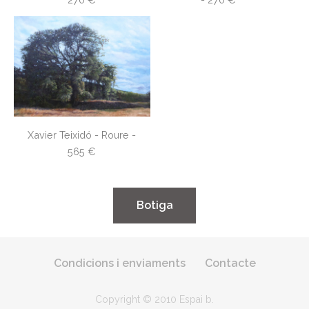
Xavier Teixidó - Roure -
565 €
​​Botiga​​
Condicions i enviaments
Contacte
Copyright © 2010 Espai b
.