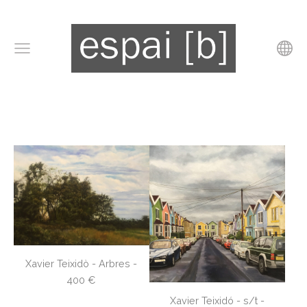
Xavier Teixidò - Arbres -
400 €
Xavier Teixidó - s/t -