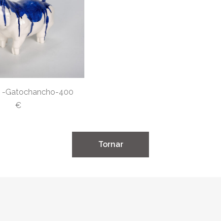
h -Gatochancho-400
€
​Tornar​