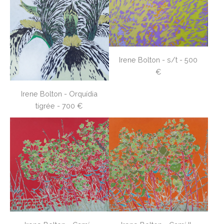
Irene Bolton - s/t - 500
€
Irene Bolton - Orquídia
tigrée - 700 €