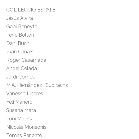
COL.LECCIÓ ESPAI B
Jesús Alvira
Gabi Beneyto
Irene Bolton
Dani Buch
Juan Canals
Roger Casamada
Ángel Celada
Jordi Comes
M.A. Hernández i Subirachs
Vanessa Linares
Feli Manero
Susana Mata
Toni Molins
Nicolás Monsonís
Tomas Pariente