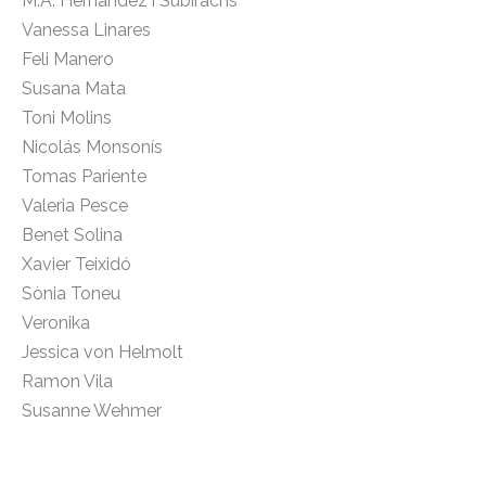
M.A. Hernández i Subirachs
Vanessa Linares
Feli Manero
Susana Mata
Toni Molins
Nicolás Monsonís
Tomas Pariente
Valeria Pesce
Benet Solina
Xavier Teixidó
Sònia Toneu
Veronika
Jessica von Helmolt
Ramon Vila
Susanne Wehmer