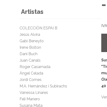
Artistas
IVA
COLECCIÓN ESPAI B
Jesús Alvira
Gabi Beneyto
Irene Bolton
Dani Buch
Su
Juan Canals
"T
Roger Casamada
mu
Ángel Celada
Ól
Jordi Comes
40
M.A. Hernández i Subirachs
Vanessa Linares
Ver
Feli Manero
Susana Mata