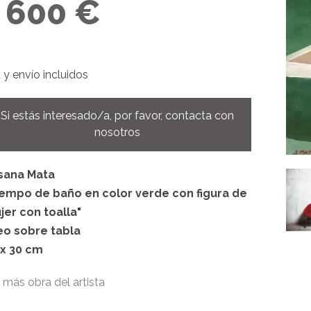
- 600 €
 y envío incluidos
Si estás interesado/a, por favor, contacta con
nosotros
sana Mata
iempo de baño en color verde con figura de
jer con toalla"
eo sobre tabla
 x 30 cm
 más obra del artista