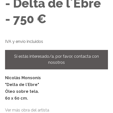
- Delta de l´Ebre
- 750 €
IVA y envío incluidos
Si estás interesado/a, por favor, contacta con
nosotros
Nicolàs Monsonís
"Delta de l´Ebre"
Óleo sobre tela.
60 x 60 cm.
Ver más obra del artista