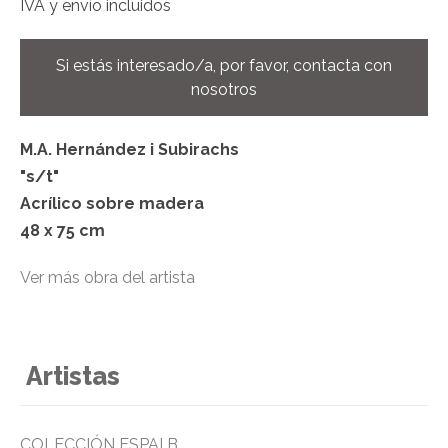
IVA y envío incluidos
Si estás interesado/a, por favor, contacta con
nosotros
M.A. Hernández i Subirachs
"s/t"
Acrílico sobre madera
48 x 75 cm
Ver más obra del artista
Artistas
COLECCIÓN ESPAI B