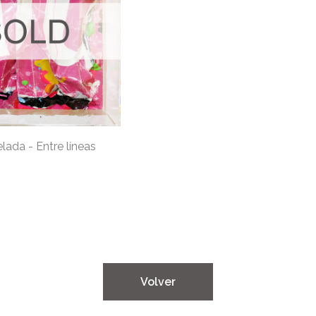
lada - Entre líneas
​Volver​